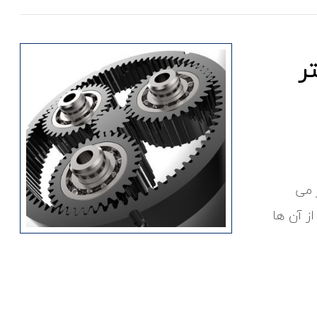
ر
 می
ز آن ها