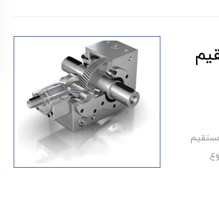
یم
مستقیم
وع