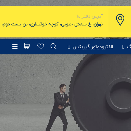
آدرس دفتر ما
تهران، خ سعدی جنوبی، کوچه خوانساری، بن بست دوم
، پ
گ
الکتروموتور گیربکس