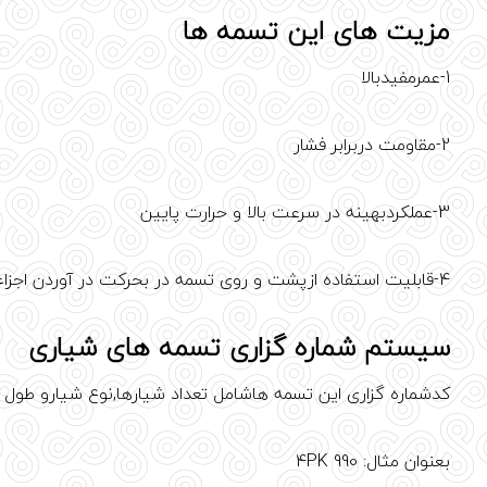
مزیت های این تسمه ها
1-عمرمفیدبالا
2-مقاومت دربرابر فشار
3-عملکردبهینه در سرعت بالا و حرارت پایین
4-قابلیت استفاده ازپشت و روی تسمه در بحرکت در آوردن اجزاء مختلف خودرو
سیستم شماره گزاری تسمه های شیاری
کدشماره گزاری این تسمه هاشامل تعداد شیارها,نوع شیارو طول 
بعنوان مثال: 4PK 990