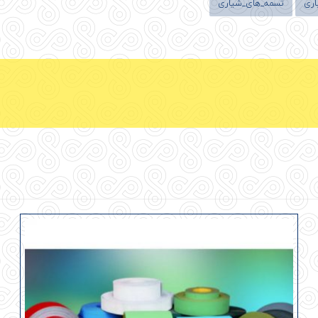
ری
تسمه_های_شیاری