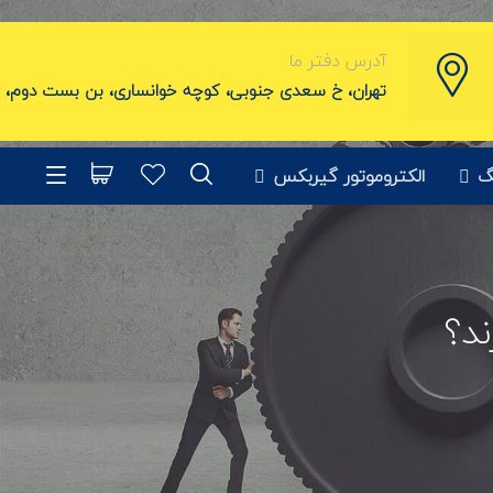
آدرس دفتر ما
تهران، خ سعدی جنوبی، کوچه خوانساری، بن بست دوم
، پ
گ
الکتروموتور گیربکس
د؟