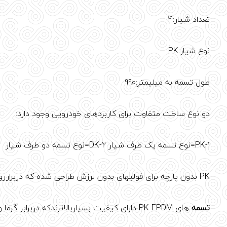
تعداد شیار:4
نوع شیار:PK
طول تسمه به میلیمتر:990
دو نوع ساخت متفاوت برای کاربردهای خودرویی وجود دارد:
1-PK=نوع تسمه یک طرف شیار 2-DK=نوع تسمه دو طرف شیار
PK بدون پارچه برای فولیهای بدون لرزش طراحی شده که دربرارروغن ,گرما وخوردگی مقاوم است تاعمرشان طولانی شود.
تسمه
های PK EPDM دارای کیفیت بسیاربالاترندکه دربرابر گرما و سرما توانایی عملکرد برتری را داراهستند.این تسمه هابرای وسائط نقلیه ای با قدرت و استمرار بالا استفتده میشوند.