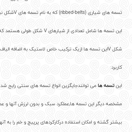
تسمه های شیاری (ribbed-belts) که به نام تسمه های Vشکل نیزشناخته می شوند در برابر تغییرات حرارتی و روغن مقاوم بوده و ضد الکتریسیته ساکن می باشد.
این تسمه ها شامل تعدادی از شیارهای V شکل طولی هستمد که درکناریکدیگرقرارگرفته و تشکیل یک تسمه را میدهند.
شکل Vاین تسمه ها ازیک ترکیب خاص لاستیک به اضافه الیاف مخصوصی می باشند که مقاومت بالایی را ایجاد می کند.
کاربرد:
این
تسمه ها
می توانندجایگزین انواع تسمه های سنتی رایج شده 
مشخصه دیگر این تسمه ها,عملکرد سبک و بدون لرزش آنها و عمر
بیشتر گشته و امکان استفاده درکارکردهای پرپیچ و خم را به آنه