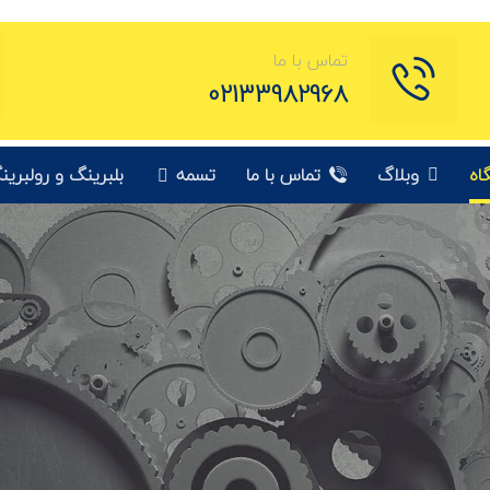
تماس با ما
02133982968
اه
وبلاگ
تماس با ما
تسمه
بلبرینگ و رولبرین