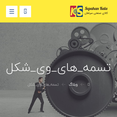
تسمه_های_وی_شکل
وبلاگ
تسمه_های_وی_شکل