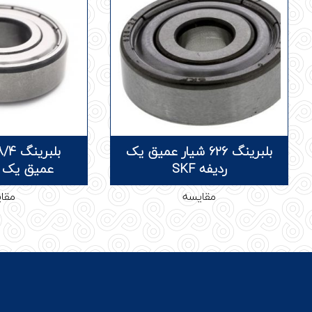
بلبرینگ 626 شیار عمیق یک
ردیفه SKF
عمیق یک ردی
مقایسه
مقا