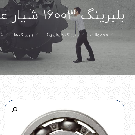
بلبرینگ 16003 شیار عمیق یک ردیفه SKF
محصولات
بلبرینگ و رولبرینگ
بلبرینگ ها
شی
محصولات موجود م