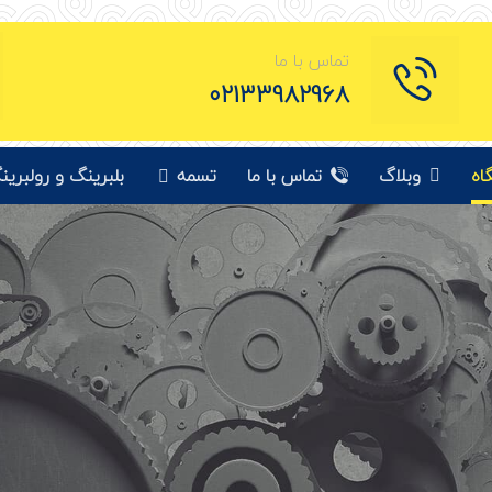
تماس با ما
02133982968
اه
وبلاگ
تماس با ما
تسمه
بلبرینگ و رولبرین