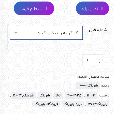
تماس با ما
استعلام قیمت
شماره فنی
+
-
شناسه محصول:
نامعلوم
دسته:
بلبرینگ 16000
برچسب:
16003
,
16003-2Z
,
SKF
,
بلبرینگ
,
بلبرینگ_16003
,
بلبرینگ16003
,
خرید_بلبرینگ
,
فروشگاه_بلبرینگ