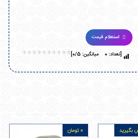
استعلام قیمت
[تعداد: 0 میانگین: 0/5]
 بگیرید
0
تومان