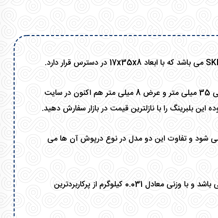
با قطر داخلی 17 میلی متر، قطر خارجی 35 میلی متر و عرض 8 میلی متر هم اکنون در سایت
 این بلبرینگ را با نازلترین قیمت در بازار سفارش دهید.
ر دو مدل بلبرینگ 16003-2Z و 16002 ارائه می شود و تفاوت این دو مدل در نوع درپوش آن ها می
همچنین سرعت اصلی این بلبرینگ 45000 دور بر دقیقه می باشد و با وزنی معادل 0.031 کیلوگرم از پرکاربردترین