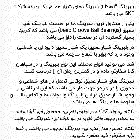
بلبرینگ 16003 از بلبرینگ های شیار عمیق یک ردیفه شرکت
SKF می باشد.
یکی از متداول ترین بلبرینگ ها در صنعت
بلبرینگ شیار
عمیق
(Deep Groove Ball Bearings) می باشد که کاربرد
بسیار گسترده ای در صنعت را دارا می باشد.
در
بلبرینگ شیار عمیق
یک شیار عمیق دایره ای یا شعاعی
وجود دارد که برابر با شعاع ساچمه می باشد.
شما می توانید انواع مختلف این نوع بلبرینگ را در سپاهان
کالا سفارش داده و در کمترین زمان آن را دریافت کنید.
بلبرینگ های شیار عمیق توانایی تحمل بار های شعاعی و
محوری را در هر دو جهت دارا می باشند که این امر ناشی از
وجود شیار عمیق در این بلبرینگ و ایجاد سطح تماس بالا بین
ساچمه ها و رینگ ها می باشد.
نکته: پسوند 2Z که در جلوی نام این محصول قرار گرفته است
به معنای وجود واشر فلزی در دو طرف این بلبرینگ می باشد.
نکته: تمامی مدل های این بیرینگ موجود می باشند و شما
برای سفارش باید تماس بگیرید.