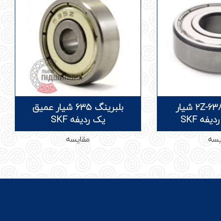
بلبرینگ 638/4-2Z شیار
بلبرینگ 635 شیار عمیق
فه SKF
یک ردیفه SKF
یسه
مقایسه