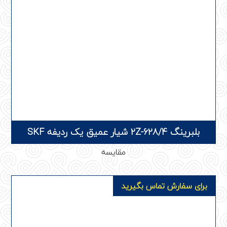
بلبرینگ 628/4-2Z شیار عمیق یک ردیفه SKF
مقایسه
برای سفارش تماس بگیرید