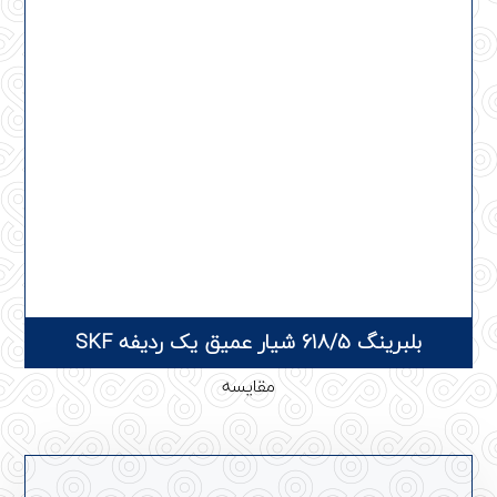
بلبرینگ 618/5 شیار عمیق یک ردیفه SKF
مقایسه